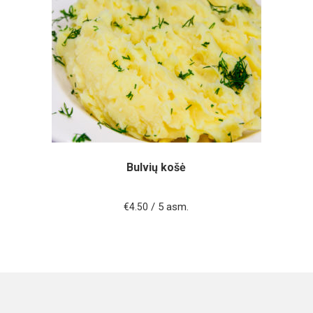
Bulvių košė
/ 5 asm.
€
4.50