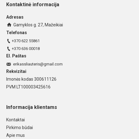
Kontaktinė informacija
Adresas
Gamyklos g. 27, Mažeikiai
Telefonas
+370 622 55861
+370 636 00018
El. Paštas
erikassliauteris@gmail.com
Rekvizitai
Imonės kodas 300611126
PVM LT100003425616
Informacija klientams
Kontaktai
Pirkimo būdai
Apie mus