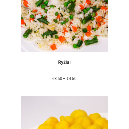
Ryžiai
€
3.50
–
€
4.50